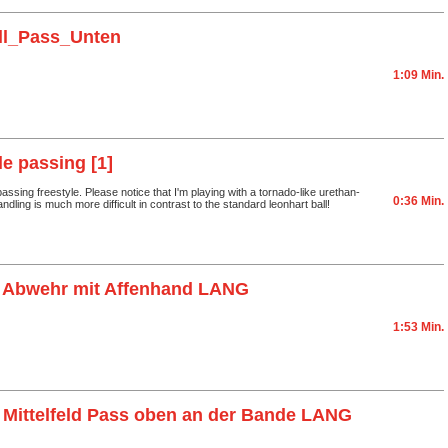
ll_Pass_Unten
1:09 Min.
le passing [1]
ssing freestyle. Please notice that I'm playing with a tornado-like urethan-
0:36 Min.
handling is much more difficult in contrast to the standard leonhart ball!
 Abwehr mit Affenhand LANG
1:53 Min.
Mittelfeld Pass oben an der Bande LANG