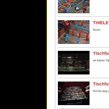
THIELE 
Kicker
Tischfu
ein kleiner C
Tischfu
Rechts-lang 