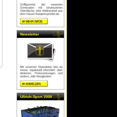
Griffgummis der neuesten
Generation mit strukturierter
Oberfläche, eine Weltneuheit aus
dem Hause Kneipensportler.de
Newsletter
Mit unserem Newsletter bist du
immer topaktuell informiert über
Aktionen, Preissenkungen und
andere, tolle Neuigkeiten.
Ullrich-Sport 2008