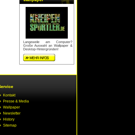
Langeweile am Computer?
Große Auswahl an Wallpaper &
Desktop-Hintergründen!
Service
Kontakt
Presse & Media
Wallpaper
Newsletter
History
Sitemap