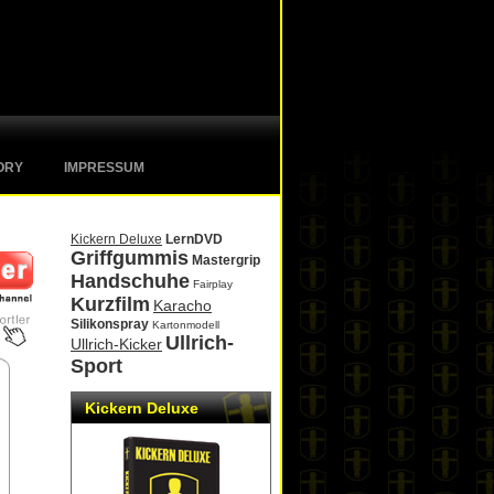
ORY
IMPRESSUM
Kickern Deluxe
LernDVD
Griffgummis
Mastergrip
Handschuhe
Fairplay
Kurzfilm
Karacho
Silikonspray
Kartonmodell
Ullrich-
Ullrich-Kicker
Sport
Kickern Deluxe