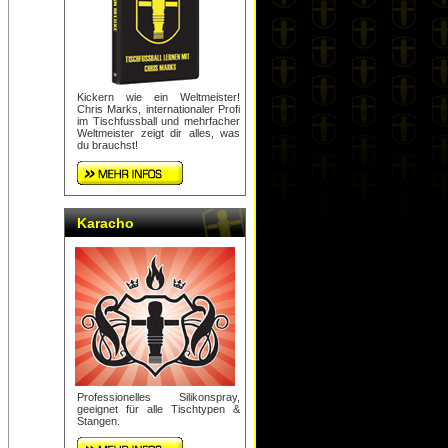
Kickern wie ein Weltmeister!
Chris Marks, internationaler Profi
im Tischfussball und mehrfacher
Weltmeister zeigt dir alles, was
du brauchst!
Karacho
Professionelles Silikonspray,
geeignet für alle Tischtypen &
Stangen.