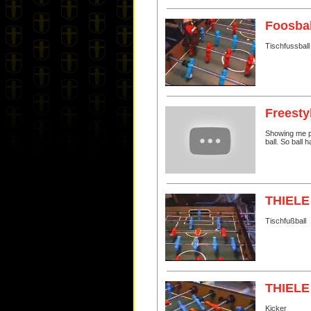
Foosba
Tischfussball
Freesty
Showing me pa
ball. So ball 
THIELE
Tischfußball
THIELE 
Kicker