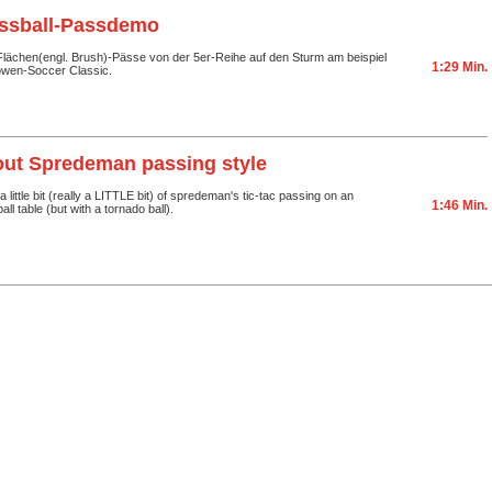
ussball-Passdemo
 Flächen(engl. Brush)-Pässe von der 5er-Reihe auf den Sturm am beispiel
1:29 Min.
Löwen-Soccer Classic.
out Spredeman passing style
a little bit (really a LITTLE bit) of spredeman's tic-tac passing on an
1:46 Min.
all table (but with a tornado ball).