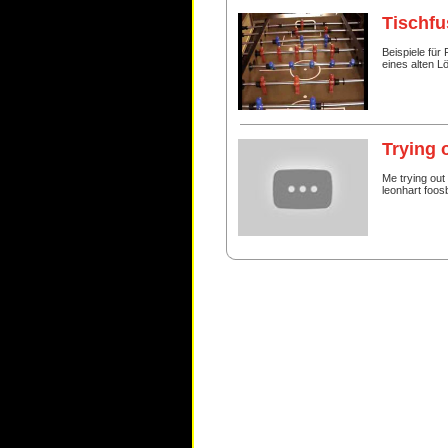
Tischf
Beispiele für
eines alten 
Trying 
Me trying out 
leonhart foosb