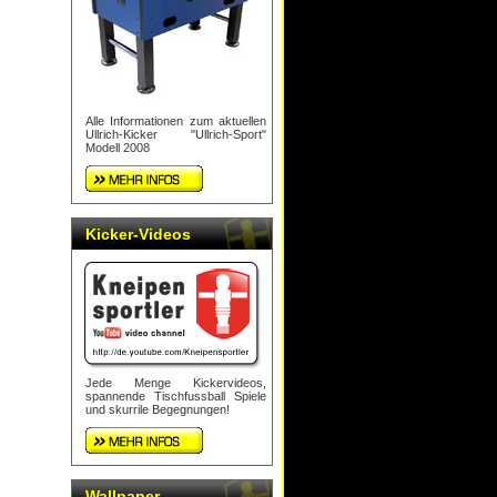
Alle Informationen zum aktuellen
Ullrich-Kicker "Ullrich-Sport"
Modell 2008
Kicker-Videos
Jede Menge Kickervideos,
spannende Tischfussball Spiele
und skurrile Begegnungen!
Wallpaper