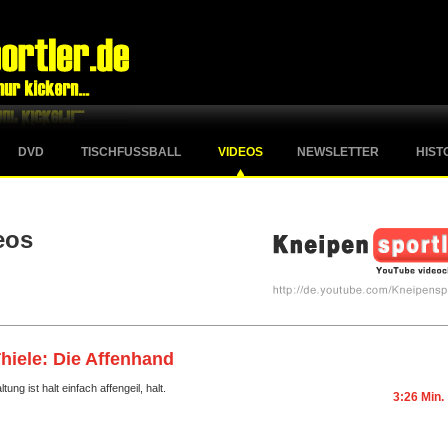
DVD
TISCHFUSSBALL
VIDEOS
NEWSLETTER
HIST
eos
Thiele: Die Affenhand
ung ist halt einfach affengeil, halt.
3:26 Min.