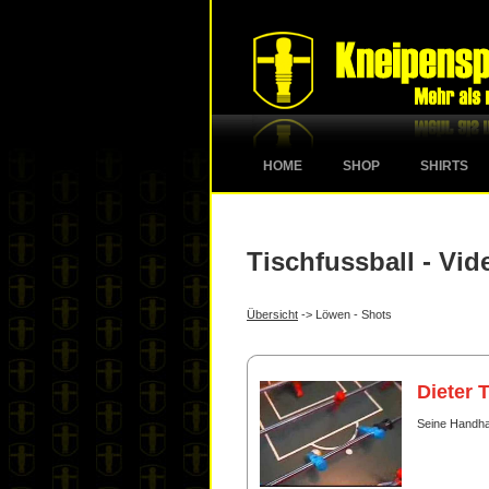
HOME
SHOP
SHIRTS
Tischfussball - Vid
Übersicht
-> Löwen - Shots
Dieter 
Seine Handhalt