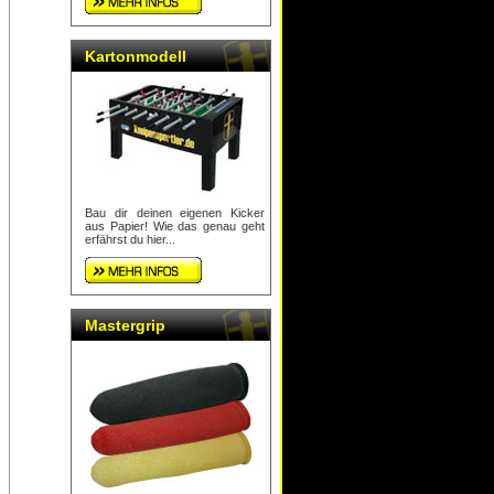
Kartonmodell
Bau dir deinen eigenen Kicker
aus Papier! Wie das genau geht
erfährst du hier...
Mastergrip