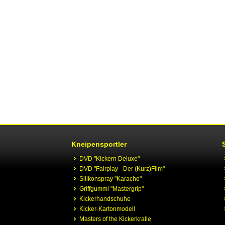
Kneipensportler
DVD "Kickern Deluxe"
DVD "Fairplay - Der (Kurz)Film"
Silikonspray "Karacho"
Griffgummi "Mastergrip"
Kickerhandschuhe
Kicker-Kartonmodell
Masters of the Kickerkralle