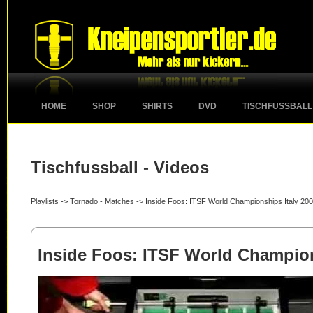
HOME
SHOP
SHIRTS
DVD
TISCHFUSSBALL
Tischfussball - Videos
Playlists
->
Tornado - Matches
-> Inside Foos: ITSF World Championships Italy 20
Inside Foos: ITSF World Champion