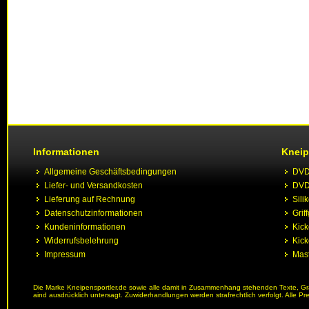
Informationen
Kneip
Allgemeine Geschäftsbedingungen
DVD 
Liefer- und Versandkosten
DVD 
Lieferung auf Rechnung
Sili
Datenschutzinformationen
Grif
Kundeninformationen
Kic
Widerrufsbelehrung
Kick
Impressum
Mast
Die Marke Kneipensportler.de sowie alle damit in Zusammenhang stehenden Texte, Graf
aind ausdrücklich untersagt. Zuwiderhandlungen werden strafrechtlich verfolgt. Alle Pr