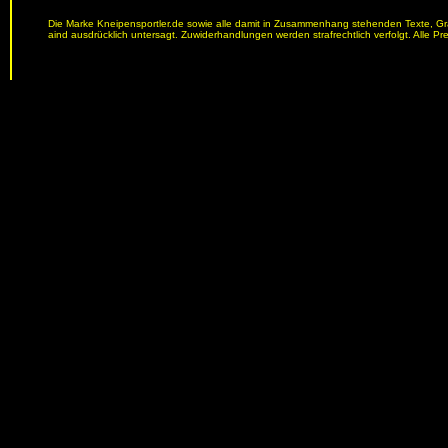
Die Marke Kneipensportler.de sowie alle damit in Zusammenhang stehenden Texte, Graf
aind ausdrücklich untersagt. Zuwiderhandlungen werden strafrechtlich verfolgt. Alle Pr