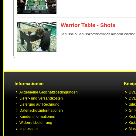
Warrior Table - Shots
Schüsse & Schusskombinationen auf dem Warrior 
Informationen
Kneip
Allgemeine Geschäftsbedingungen
DVD 
Liefer- und Versandkosten
DVD 
Lieferung auf Rechnung
Sili
Datenschutzinformationen
Grif
Kundeninformationen
Kic
Widerrufsbelehrung
Kick
Impressum
Mast