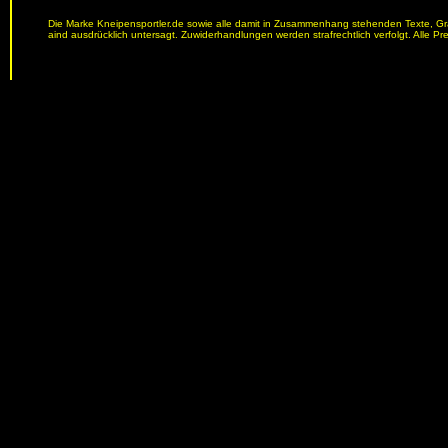
Die Marke Kneipensportler.de sowie alle damit in Zusammenhang stehenden Texte, Graf
aind ausdrücklich untersagt. Zuwiderhandlungen werden strafrechtlich verfolgt. Alle Pr