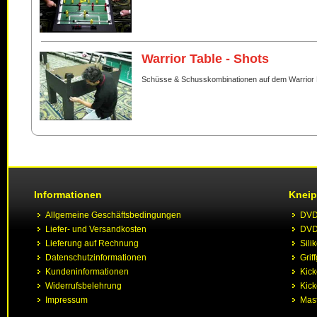
Warrior Table - Shots
Schüsse & Schusskombinationen auf dem Warrior 
Informationen
Kneip
Allgemeine Geschäftsbedingungen
DVD 
Liefer- und Versandkosten
DVD 
Lieferung auf Rechnung
Sili
Datenschutzinformationen
Grif
Kundeninformationen
Kic
Widerrufsbelehrung
Kick
Impressum
Mast