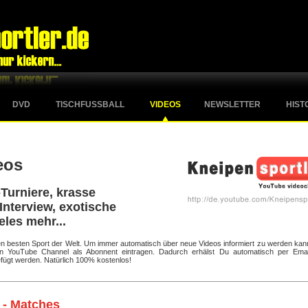
DVD
TISCHFUSSBALL
VIDEOS
NEWSLETTER
HIST
eos
Turniere, krasse
Interview, exotische
eles mehr...
 den besten Sport der Welt. Um immer automatisch über neue Videos informiert zu werden kan
ten YouTube Channel als Abonnent eintragen. Dadurch erhälst Du automatisch per Emai
fügt werden. Natürlich 100% kostenlos!
 - Matches