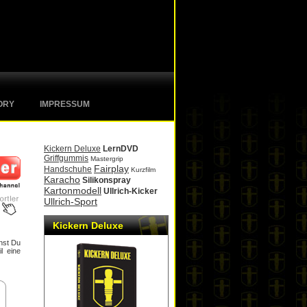
ORY
IMPRESSUM
Kickern Deluxe
LernDVD
Griffgummis
Mastergrip
Fairplay
Handschuhe
Kurzfilm
Karacho
Silikonspray
Kartonmodell
Ullrich-Kicker
Ullrich-Sport
Kickern Deluxe
nst Du
l eine