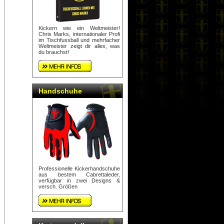
Kickern wie ein Weltmeister!
Chris Marks, internationaler Profi
im Tischfussball und mehrfacher
Weltmeister zeigt dir alles, was
du brauchst!
Handschuhe
Professionelle Kickerhandschuhe
aus bestem Cabrettaleder,
verfügbar in zwei Designs &
versch. Größen