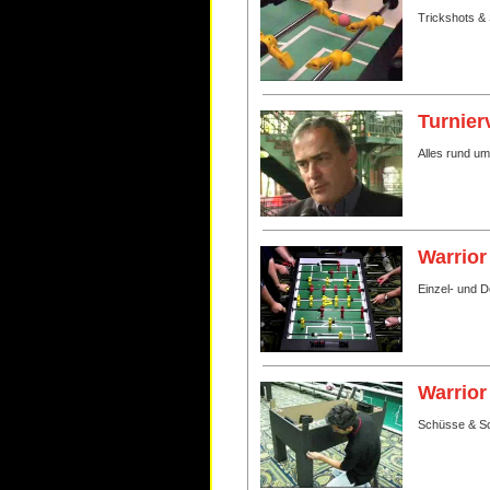
Trickshots & 
Turnier
Alles rund u
Warrior
Einzel- und 
Warrior
Schüsse & Sc