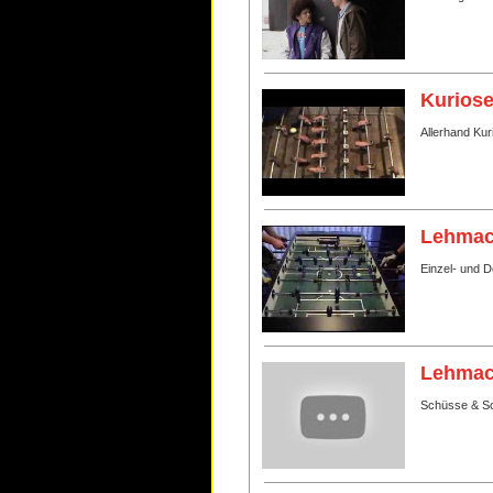
Kurios
Allerhand Ku
Lehmac
Einzel- und 
Lehmac
Schüsse & S