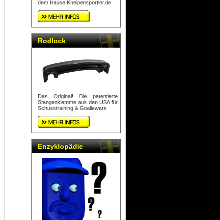
dem Hause Kneipensportler.de
Rodlock
Das Original! Die patentierte
Stangenklemme aus den USA für
Schusstraining & Goaliewars
Enzyklopädie