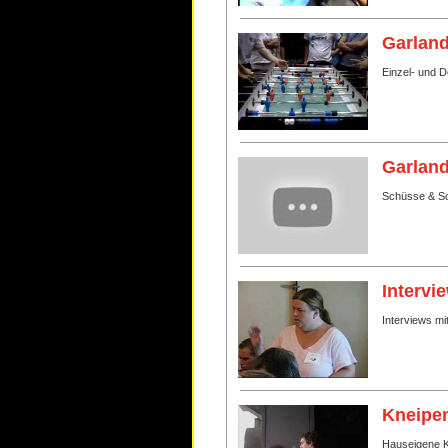
Garland
Einzel- und 
Garland
Schüsse & Sc
Intervi
Interviews mi
Kneipen
Hauseigene Kn