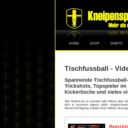
HOME
SHOP
SHIRTS
Tischfussball - Vid
Spannende Tischfussball-
Trickshots, Topspieler im 
Kickertische und vieles vi
Hier findest du so ziemlich alle Videos über
dich in unserem eigens dafür eingerichte
Benachrichtigung sobald neue Videos hinzuge
Bonzini