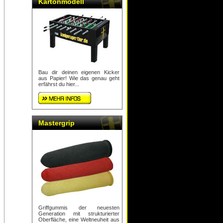
Kartonmodell
Bau dir deinen eigenen Kicker
aus Papier! Wie das genau geht
erfährst du hier...
Mastergrip
Griffgummis der neuesten
Generation mit strukturierter
Oberfläche, eine Weltneuheit aus