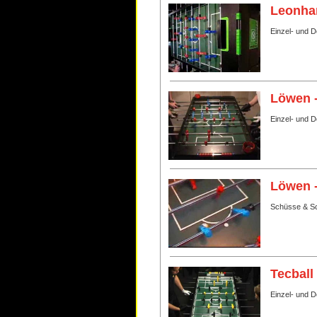
Leonhar
Einzel- und D
Löwen 
Einzel- und 
Löwen 
Schüsse & Sc
Tecball
Einzel- und 