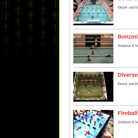
Einzel- und 
Bonzini
Schüsse & Sc
Diverse
Einzel- und 
Fireball
Schüsse & Sc