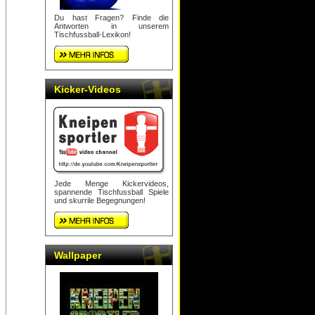
Du hast Fragen? Finde die
Antworten in unserem
Tischfussball-Lexikon!
Kicker-Videos
Jede Menge Kickervideos,
spannende Tischfussball Spiele
und skurrile Begegnungen!
Wallpaper