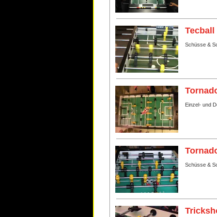
Tecball
Schüsse & Sc
Tornado
Einzel- und 
Tornado
Schüsse & Sc
Tricksh