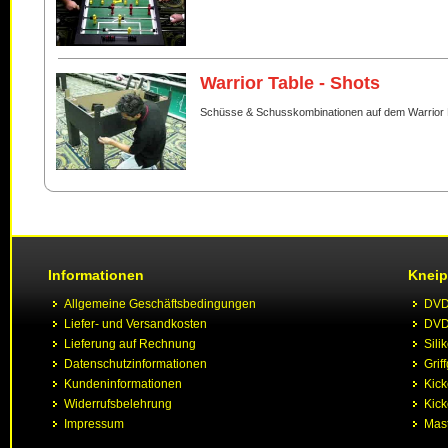
Warrior Table - Shots
Schüsse & Schusskombinationen auf dem Warrior 
Informationen
Kneip
Allgemeine Geschäftsbedingungen
DVD 
Liefer- und Versandkosten
DVD 
Lieferung auf Rechnung
Sili
Datenschutzinformationen
Grif
Kundeninformationen
Kic
Widerrufsbelehrung
Kick
Impressum
Mast