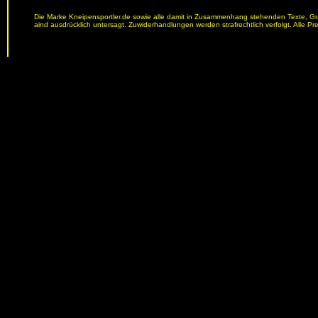
Die Marke Kneipensportler.de sowie alle damit in Zusammenhang stehenden Texte, Graf
aind ausdrücklich untersagt. Zuwiderhandlungen werden strafrechtlich verfolgt. Alle Pr