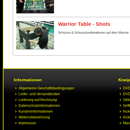
Warrior Table - Shots
Schüsse & Schusskombinationen auf dem Warrior 
Informationen
Kneip
Allgemeine Geschäftsbedingungen
DVD 
Liefer- und Versandkosten
DVD 
Lieferung auf Rechnung
Sili
Datenschutzinformationen
Grif
Kundeninformationen
Kic
Widerrufsbelehrung
Kick
Impressum
Mast