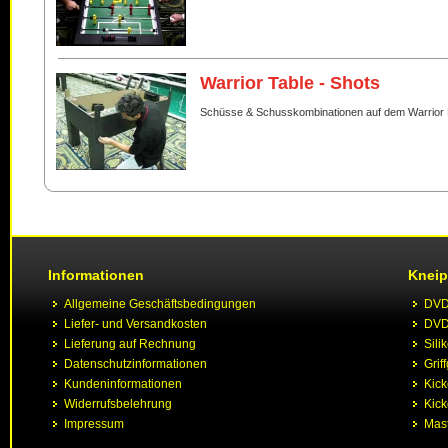
Warrior Table - Shots
Schüsse & Schusskombinationen auf dem Warrior 
Informationen
Kneip
Allgemeine Geschäftsbedingungen
DVD 
Liefer- und Versandkosten
DVD 
Lieferung auf Rechnung
Sili
Datenschutzinformationen
Grif
Kundeninformationen
Kic
Widerrufsbelehrung
Kick
Impressum
Mast