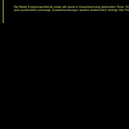
Die Marke Kneipensportler.de sowie alle damit in Zusammenhang stehenden Texte, Graf
aind ausdrücklich untersagt. Zuwiderhandlungen werden strafrechtlich verfolgt. Alle Pr